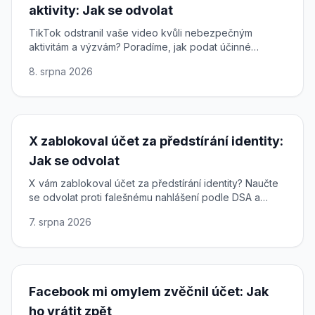
aktivity: Jak se odvolat
TikTok odstranil vaše video kvůli nebezpečným
aktivitám a výzvám? Poradíme, jak podat účinné
odvolání, využít vaše práva podle DSA a obnovit
8. srpna 2026
obsah.
X zablokoval účet za předstírání identity:
Jak se odvolat
X vám zablokoval účet za předstírání identity? Naučte
se odvolat proti falešnému nahlášení podle DSA a
obnovit přístup k účtu na síti X.
7. srpna 2026
Facebook mi omylem zvěčnil účet: Jak
ho vrátit zpět