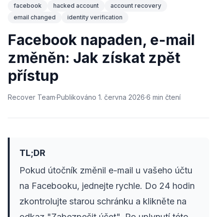
facebook
hacked account
account recovery
email changed
identity verification
Facebook napaden, e-mail
změněn: Jak získat zpět
přístup
Recover Team
·
Publikováno
1. června 2026
·
6
min
čtení
TL;DR
Pokud útočník změnil e-mail u vašeho účtu
na Facebooku, jednejte rychle. Do 24 hodin
zkontrolujte starou schránku a klikněte na
odkaz "Zabezpečit účet". Po uplynutí této