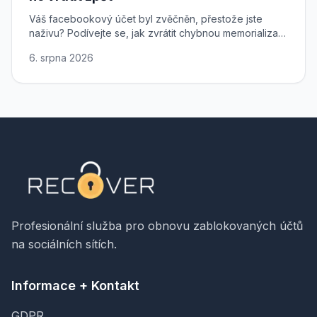
Váš facebookový účet byl zvěčněn, přestože jste
naživu? Podívejte se, jak zvrátit chybnou memorializaci
a získat plný přístup ke svému profilu zpět.
6. srpna 2026
Profesionální služba pro obnovu zablokovaných účtů
na sociálních sítích.
Informace + Kontakt
GDPR