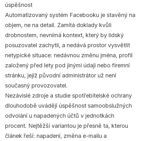
úspěšnost
Automatizovaný systém Facebooku je stavěný na
objem, ne na detail. Zamítá doklady kvůli
drobnostem, nevnímá kontext, který by lidský
posuzovatel zachytil, a nedává prostor vysvětlit
netypické situace: nedávnou změnu jména, profil
založený před lety pod jinými údaji nebo firemní
stránku, jejíž původní administrátor už není
současný provozovatel.
Nezávislé zdroje a studie spotřebitelské ochrany
dlouhodobě uvádějí úspěšnost samoobslužných
odvolání u napadených účtů v jednotkách
procent. Nejtěžší variantou je přesně ta, kterou
článek řeší: napadení, změna e-mailu a