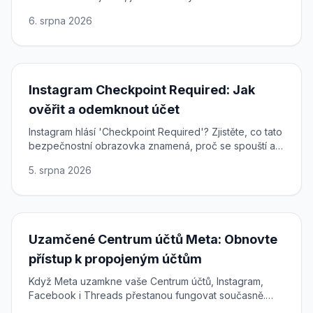
a získat plný přístup ke svému profilu zpět.
6. srpna 2026
Instagram Checkpoint Required: Jak
ověřit a odemknout účet
Instagram hlásí 'Checkpoint Required'? Zjistěte, co tato
bezpečnostní obrazovka znamená, proč se spouští a
jak dokončit ověření a rychle a bezpečně obnovit
5. srpna 2026
přístup.
Uzamčené Centrum účtů Meta: Obnovte
přístup k propojeným účtům
Když Meta uzamkne vaše Centrum účtů, Instagram,
Facebook i Threads přestanou fungovat současně.
Jak je odemknout a obnovit přístup.