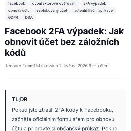
facebook
dvoufaktorové ověřování
2FA výpadek
obnova účtu
zablokovaný účet
autentifikační aplikace
GDPR
DSA
Facebook 2FA výpadek: Jak
obnovit účet bez záložních
kódů
Recover Team
·
Publikováno
2. května 2026
·
6
min
čtení
TL;DR
Pokud jste ztratili 2FA kódy k Facebooku,
začněte oficiálním formulářem pro obnovu
účtu a připravte si občanský průkaz. Pokud