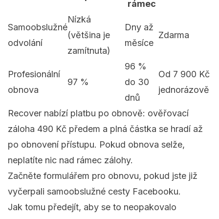
rámec
Nízká
Samoobslužné
Dny až
(většina je
Zdarma
odvolání
měsíce
zamítnuta)
96 %
Profesionální
Od 7 900 Kč
97 %
do 30
obnova
jednorázově
dnů
Recover nabízí
platbu po obnově
: ověřovací
záloha 490 Kč předem a plná částka se hradí až
po obnovení přístupu. Pokud obnova selže,
neplatíte nic nad rámec zálohy.
Začněte
formulářem pro obnovu
, pokud jste již
vyčerpali samoobslužné cesty Facebooku.
Jak tomu předejít, aby se to neopakovalo