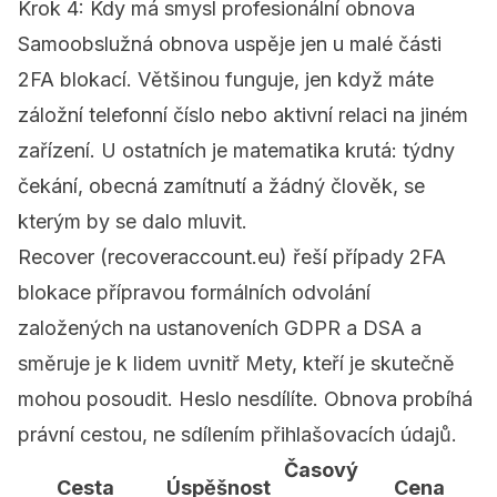
Krok 4: Kdy má smysl profesionální obnova
Samoobslužná obnova uspěje jen u malé části
2FA blokací. Většinou funguje, jen když máte
záložní telefonní číslo nebo aktivní relaci na jiném
zařízení. U ostatních je matematika krutá: týdny
čekání, obecná zamítnutí a žádný člověk, se
kterým by se dalo mluvit.
Recover (recoveraccount.eu) řeší případy 2FA
blokace přípravou formálních odvolání
založených na ustanoveních GDPR a DSA a
směruje je k lidem uvnitř Mety, kteří je skutečně
mohou posoudit. Heslo nesdílíte. Obnova probíhá
právní cestou, ne sdílením přihlašovacích údajů.
Časový
Cesta
Úspěšnost
Cena