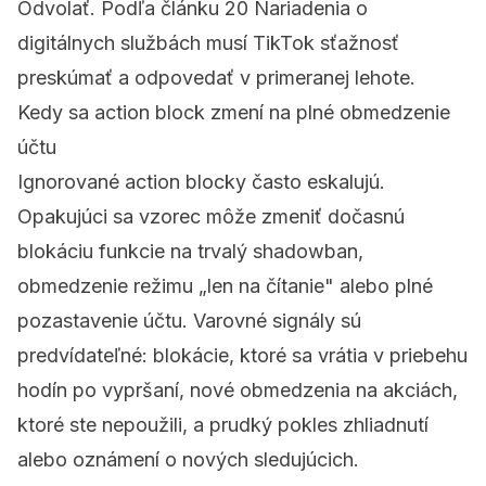
Odvolať. Podľa článku 20 Nariadenia o
digitálnych službách musí TikTok sťažnosť
preskúmať a odpovedať v primeranej lehote.
Kedy sa action block zmení na plné obmedzenie
účtu
Ignorované action blocky často eskalujú.
Opakujúci sa vzorec môže zmeniť dočasnú
blokáciu funkcie na trvalý
shadowban
,
obmedzenie režimu „len na čítanie" alebo plné
pozastavenie účtu. Varovné signály sú
predvídateľné: blokácie, ktoré sa vrátia v priebehu
hodín po vypršaní, nové obmedzenia na akciách,
ktoré ste nepoužili, a prudký pokles zhliadnutí
alebo oznámení o nových sledujúcich.