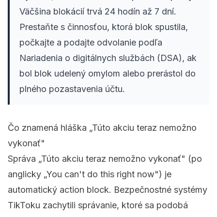
Väčšina blokácií trvá 24 hodín až 7 dní.
Prestaňte s činnosťou, ktorá blok spustila,
počkajte a podajte odvolanie podľa
Nariadenia o digitálnych službách (DSA), ak
bol blok udelený omylom alebo prerástol do
plného pozastavenia účtu.
Čo znamená hláška „Túto akciu teraz nemožno
vykonať"
Správa „Túto akciu teraz nemožno vykonať" (po
anglicky „You can't do this right now") je
automatický action block. Bezpečnostné systémy
TikToku zachytili správanie, ktoré sa podobá