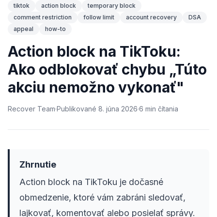
tiktok
action block
temporary block
comment restriction
follow limit
account recovery
DSA
appeal
how-to
Action block na TikToku:
Ako odblokovať chybu „Túto
akciu nemožno vykonať"
Recover Team
·
Publikované
8. júna 2026
·
6
min
čítania
Zhrnutie
Action block na TikToku je dočasné
obmedzenie, ktoré vám zabráni sledovať,
lajkovať, komentovať alebo posielať správy.