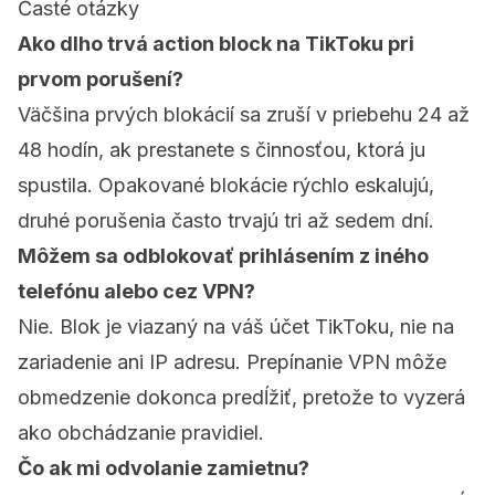
Časté otázky
Ako dlho trvá action block na TikToku pri
prvom porušení?
Väčšina prvých blokácií sa zruší v priebehu 24 až
48 hodín, ak prestanete s činnosťou, ktorá ju
spustila. Opakované blokácie rýchlo eskalujú,
druhé porušenia často trvajú tri až sedem dní.
Môžem sa odblokovať prihlásením z iného
telefónu alebo cez VPN?
Nie. Blok je viazaný na váš účet TikToku, nie na
zariadenie ani IP adresu. Prepínanie VPN môže
obmedzenie dokonca predĺžiť, pretože to vyzerá
ako obchádzanie pravidiel.
Čo ak mi odvolanie zamietnu?