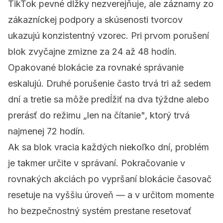
TikTok pevné dĺžky nezverejňuje, ale záznamy zo
zákazníckej podpory a skúsenosti tvorcov
ukazujú konzistentný vzorec. Pri prvom porušení
blok zvyčajne zmizne za 24 až 48 hodín.
Opakované blokácie za rovnaké správanie
eskalujú. Druhé porušenie často trvá tri až sedem
dní a tretie sa môže predĺžiť na dva týždne alebo
prerásť do režimu „len na čítanie", ktorý trvá
najmenej 72 hodín.
Ak sa blok vracia každých niekoľko dní, problém
je takmer určite v správaní. Pokračovanie v
rovnakých akciách po vypršaní blokácie časovač
resetuje na vyššiu úroveň — a v určitom momente
ho bezpečnostný systém prestane resetovať