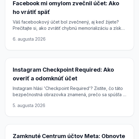
Facebook mi omylom zvečnil účet: Ako
ho vrátiť späť
Váš facebookový účet bol zvečnený, aj keď žijete?
Prečítajte si, ako zvrátiť chybnú memorializáciu a získať
plný prístup k svojmu profilu späť.
6. augusta 2026
Instagram Checkpoint Required: Ako
overiť a odomknúť účet
Instagram hlási 'Checkpoint Required'? Zistite, čo táto
bezpečnostná obrazovka znamená, prečo sa spúšťa a
ako dokončiť overenie a rýchlo a bezpečne obnoviť
5. augusta 2026
prístup.
Zamknuté Centrum účtov Meta: Obnovte