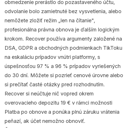
obmedzenie prerástlo do pozastaveného účtu,
odvolanie bolo zamietnuté bez vysvetlenia, alebo
nemôžete zložiť režim „len na čítanie",
profesionálna právna obnova je ďalším logickým
krokom.
Recover
používa argumenty založené na
DSA, GDPR a obchodných podmienkach TikToku
na eskaláciu prípadov vnútri platformy, s
úspešnosťou 97 % a 96 % prípadov vyriešených
do 30 dní. Môžete si pozrieť
cenové úrovne
alebo
si prečítať
časté otázky
pred rozhodnutím.
Recover si neúčtuje nič vopred okrem
overovacieho depozitu 19 € v rámci možnosti
Platba po obnove a ponúka plnú záruku vrátenia
peňazí, ak účet nemožno obnoviť.