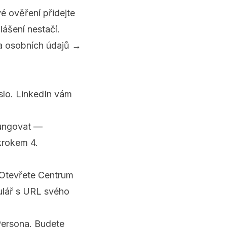
 ověření přidejte
lášení nestačí.
a osobních údajů →
eslo. LinkedIn vám
fungovat —
krokem 4.
 Otevřete
Centrum
ulář s URL svého
Persona. Budete