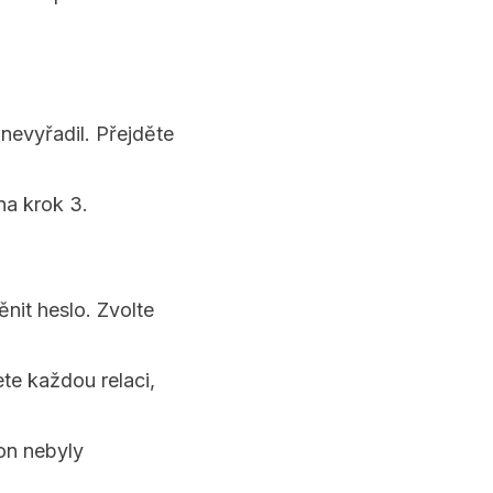
 nevyřadil. Přejděte
na krok 3.
it heslo. Zvolte
te každou relaci,
fon nebyly