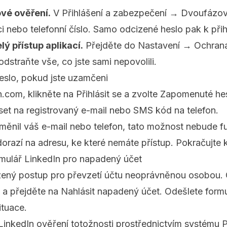
vé ověření.
V Přihlášení a zabezpečení → Dvoufázové
ci nebo telefonní číslo. Samo odcizené heslo pak k přih
ý přístup aplikací.
Přejděte do Nastavení → Ochran
dstraňte vše, co jste sami nepovolili.
heslo, pokud jste uzamčeni
in.com
, klikněte na Přihlásit se a zvolte Zapomenuté h
set na registrovaný e-mail nebo SMS kód na telefon.
změnil váš e-mail nebo telefon, tato možnost nebude 
dorazí na adresu, ke které nemáte přístup. Pokračujte 
rmulář LinkedIn pro napadený účet
zený postup pro převzetí účtu neoprávněnou osobou.
a přejděte na Nahlásit napadený účet. Odešlete form
ituace.
 LinkedIn ověření totožnosti prostřednictvím systému 