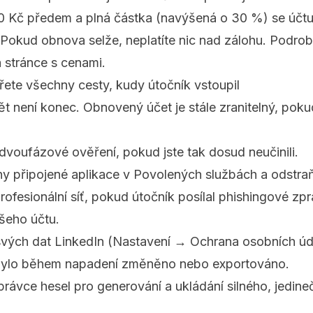
0 Kč předem a plná částka (navýšená o 30 %) se účt
 Pokud obnova selže, neplatíte nic nad zálohu. Podro
a
stránce s cenami
.
ete všechny cesty, kudy útočník vstoupil
ět není konec. Obnovený účet je stále zranitelný, poku
voufázové ověření, pokud jste tak dosud neučinili.
ny připojené aplikace v Povolených službách a odstr
ofesionální síť, pokud útočník posílal phishingové zp
šeho účtu.
 svých dat LinkedIn (Nastavení → Ochrana osobních úd
o bylo během napadení změněno nebo exportováno.
právce hesel pro generování a ukládání silného, jedine