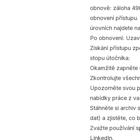
obnově: záloha 49
obnovení přístupu.
úrovních najdete n
Po obnovení: Uzavř
Získání přístupu zp
stopu útočníka:
Okamžitě zapněte d
Zkontrolujte všech
Upozorněte svou pr
nabídky práce z va
Stáhněte si archiv
dat) a zjistěte, c
Zvažte používání s
LinkedIn.