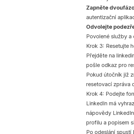
Zapněte dvoufázo
autentizační aplika
Odvolejte podezřel
Povolené služby a o
Krok 3: Resetujte 
Přejděte na
linked
pošle odkaz pro re
Pokud útočník již 
resetovací zpráva 
Krok 4: Podejte fo
LinkedIn má vyhra
nápovědy LinkedIn
profilu a popisem s
Po odeslání spustí