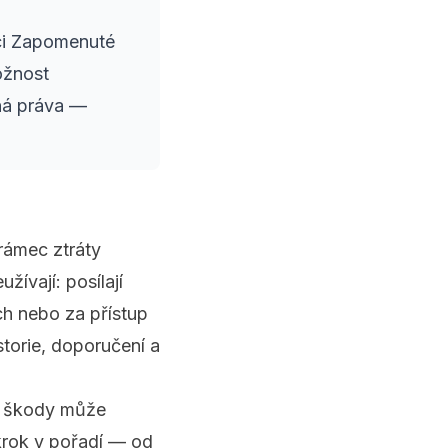
kci Zapomenuté
ožnost
ná práva —
rámec ztráty
ívají: posílají
ch nebo za přístup
torie, doporučení a
ší škody může
krok v pořadí — od