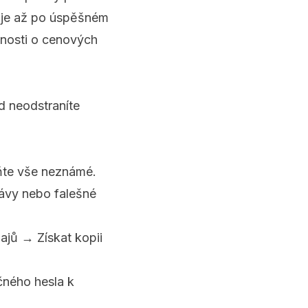
uje až po úspěšném
bnosti o cenových
d neodstraníte
aňte vše neznámé.
rávy nebo falešné
ajů → Získat kopii
čného hesla k