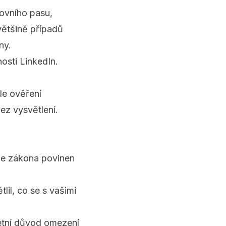
tovního pasu,
většině případů
ny.
osti LinkedIn
.
le ověření
ez vysvětlení.
 ze zákona povinen
il, co se s vašimi
étní důvod omezení