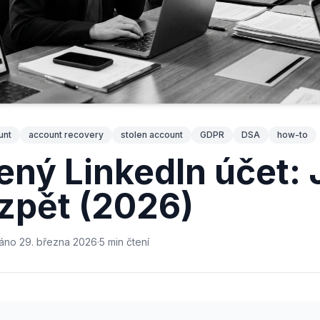
unt
account recovery
stolen account
GDPR
DSA
how-to
ný LinkedIn účet: 
 zpět (2026)
váno
29. března 2026
·
5
min
čtení