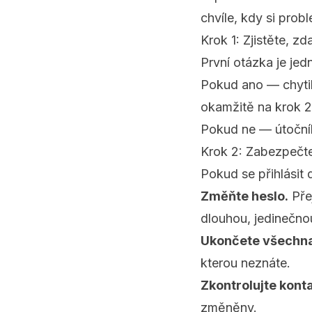
chvíle, kdy si pro
Krok 1: Zjistěte, zd
První otázka je jed
Pokud ano — chytili
okamžitě na krok 2
Pokud ne — útočník 
Krok 2: Zabezpečte
Pokud se přihlásit 
Změňte heslo.
Pře
dlouhou, jedinečnou
Ukončete všechna 
kterou neznáte.
Zkontrolujte konta
změněny.