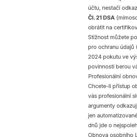
účtu, nestačí odka
Čl. 21 DSA
(mimosou
obrátit na certifi
Stížnost můžete po
pro ochranu údajů 
2024 pokutu ve vý
povinnosti berou v
Profesionální obno
Chcete-li přístup o
vás
profesionální 
argumenty odkazují
jen automatizované
dnů jde o nejspoleh
Obnova osobního Lin