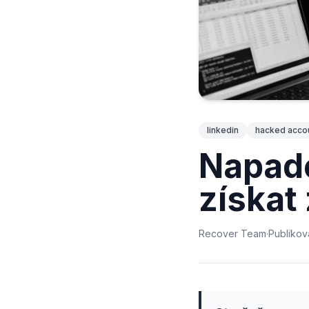
linkedin
hacked acco
Napade
získat
Recover Team
·
Publiko