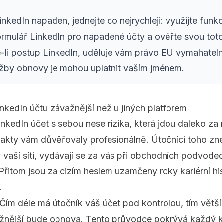
nkedIn napaden, jednejte co nejrychleji: využijte fun
formulář LinkedIn pro napadené účty a ověřte svou tot
-li postup LinkedIn, uděluje vám právo EU vymahatel
lužby obnovy je mohou uplatnit vaším jménem.
nkedIn účtu závažnější než u jiných platforem
kedIn účet s sebou nese rizika, která jdou daleko za 
akty vám důvěřovaly profesionálně. Útočníci toho zneuž
 vaší síti, vydávají se za vás při obchodních podvode
Přitom jsou za cizím heslem uzamčeny roky kariérní his
.
. Čím déle má útočník váš účet pod kontrolou, tím vět
ížnější bude obnova. Tento průvodce pokrývá každý 