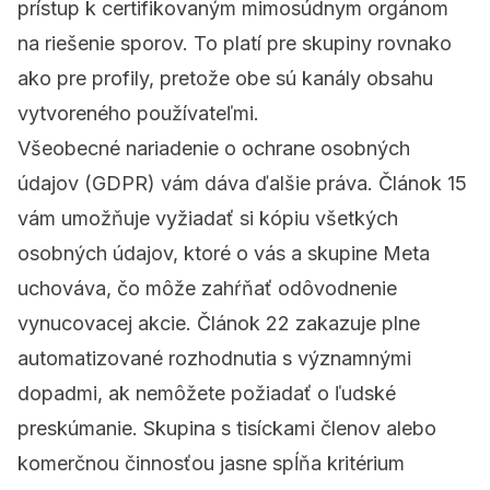
prístup k certifikovaným mimosúdnym orgánom
na riešenie sporov. To platí pre skupiny rovnako
ako pre profily, pretože obe sú kanály obsahu
vytvoreného používateľmi.
Všeobecné nariadenie o ochrane osobných
údajov (GDPR)
vám dáva ďalšie práva. Článok 15
vám umožňuje vyžiadať si kópiu všetkých
osobných údajov, ktoré o vás a skupine Meta
uchováva, čo môže zahŕňať odôvodnenie
vynucovacej akcie. Článok 22 zakazuje plne
automatizované rozhodnutia s významnými
dopadmi, ak nemôžete požiadať o ľudské
preskúmanie. Skupina s tisíckami členov alebo
komerčnou činnosťou jasne spĺňa kritérium