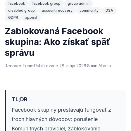
facebook
facebook group
group admin
disabled group
account recovery
community
DSA
GDPR
appeal
Zablokovaná Facebook
skupina: Ako získať späť
správu
Recover Team
·
Publikované
28. mája 2026
·
8
min
čítania
TL;DR
Facebook skupiny prestávajú fungovať z
troch hlavných dôvodov: porušenie
Komunitných pravidiel, zablokovanie