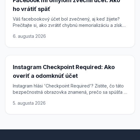
Facebook mi omylom zvečnil účet: Ako
ho vrátiť späť
Váš facebookový účet bol zvečnený, aj keď žijete?
Prečítajte si, ako zvrátiť chybnú memorializáciu a získať
plný prístup k svojmu profilu späť.
6. augusta 2026
Instagram Checkpoint Required: Ako
overiť a odomknúť účet
Instagram hlási 'Checkpoint Required'? Zistite, čo táto
bezpečnostná obrazovka znamená, prečo sa spúšťa a
ako dokončiť overenie a rýchlo a bezpečne obnoviť
5. augusta 2026
prístup.