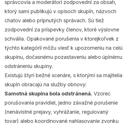
správcovia a moderátori zodpovední za obsah,
ktorý sami publikujú v opisoch skupín, názvoch
chatov alebo pripnutých správach. Sú tiež
zodpovední za príspevky členov, ktoré výslovne
schvália. Opakované porušenia v ktorejkoľvek z
týchto kategórií môžu viesť k upozorneniu na celú
skupinu, dočasnému pozastaveniu alebo úplnému
odstráneniu skupiny.
Existujú štyri bežné scenáre, s ktorými sa majitelia
skupín obracajú na služby obnovy:
Samotná skupina bola odstránená.
Vzorec
porušovania pravidiel, jedno závažné porušenie
(nenávistné prejavy, vyhrážanie, regulovaný
tovar) alebo koordinované nahlasovanie zvonku