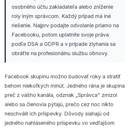
osobného účtu zakladateľa alebo zníženie
roly iným správcom. Každý prípad má iné
riešenie. Najprv podajte odvolanie priamo na
Facebooku, potom uplatnite svoje práva
podľa DSA a GDPR a v prípade zlyhania sa
obráťte na profesionálnu službu obnovy.
Facebook skupinu možno budovať roky a stratiť
behom niekoľkých minút. Jedného rána je skupina
preč z vášho kanála, odznak „Správca" zmizol
alebo sa členovia pýtajú, prečo cez noc nikto
neschválil ich príspevky. Dôvody siahajú od
jedného nahláseného príspevku vo vedľajšom