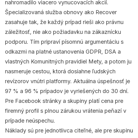
nahromadilo viacero vynucovacích akcií.
Špecializovaná služba obnovy ako
Recover
zasahuje tak, že každý prípad rieši ako právnu
záležitosť, nie ako požiadavku na zákaznícku
podporu. Tím pripraví písomnú argumentáciu s
odkazmi na platné ustanovenia GDPR, DSA a
vlastných Komunitných pravidiel Mety, a potom ju
nasmeruje cestou, ktorá dosiahne ľudských
revízorov vnútri platformy. Aktuálna úspešnosť je
97 % a 96 % prípadov je vyriešených do 30 dní.
Pre Facebook stránky a skupiny platí
cena pre
firemný profil
s plnou zárukou vrátenia peňazí v
prípade neúspechu.
Náklady sú pre jednotlivca citeľné, ale pre skupinu