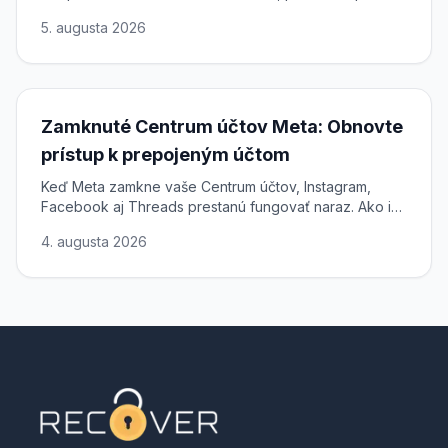
ako dokončiť overenie a rýchlo a bezpečne obnoviť
5. augusta 2026
prístup.
Zamknuté Centrum účtov Meta: Obnovte
prístup k prepojeným účtom
Keď Meta zamkne vaše Centrum účtov, Instagram,
Facebook aj Threads prestanú fungovať naraz. Ako ich
odomknúť a obnoviť prístup.
4. augusta 2026