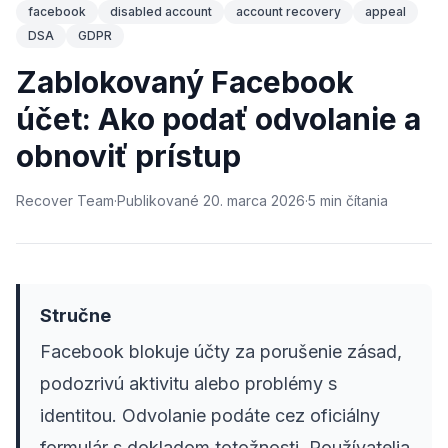
facebook
disabled account
account recovery
appeal
DSA
GDPR
Zablokovaný Facebook
účet: Ako podať odvolanie a
obnoviť prístup
Recover Team
·
Publikované
20. marca 2026
·
5
min
čítania
Stručne
Facebook blokuje účty za porušenie zásad,
podozrivú aktivitu alebo problémy s
identitou. Odvolanie podáte cez oficiálny
formulár s dokladom totožnosti. Používatelia