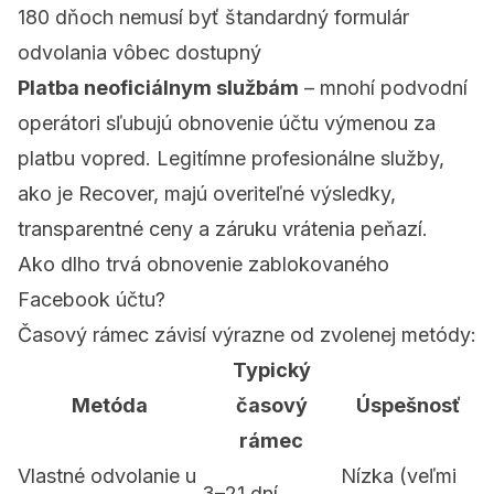
180 dňoch nemusí byť štandardný formulár
odvolania vôbec dostupný
Platba neoficiálnym službám
– mnohí podvodní
operátori sľubujú obnovenie účtu výmenou za
platbu vopred. Legitímne profesionálne služby,
ako je Recover, majú overiteľné výsledky,
transparentné ceny a záruku vrátenia peňazí.
Ako dlho trvá obnovenie zablokovaného
Facebook účtu?
Časový rámec závisí výrazne od zvolenej metódy:
Typický
Metóda
časový
Úspešnosť
rámec
Vlastné odvolanie u
Nízka (veľmi
3–21 dní