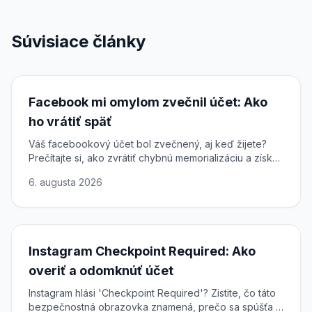
Súvisiace články
Facebook mi omylom zvečnil účet: Ako
ho vrátiť späť
Váš facebookový účet bol zvečnený, aj keď žijete?
Prečítajte si, ako zvrátiť chybnú memorializáciu a získať
plný prístup k svojmu profilu späť.
6. augusta 2026
Instagram Checkpoint Required: Ako
overiť a odomknúť účet
Instagram hlási 'Checkpoint Required'? Zistite, čo táto
bezpečnostná obrazovka znamená, prečo sa spúšťa a