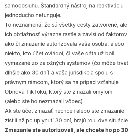
samoobsluhu. Štandardný nástroj na reaktiváciu
jednoducho nefunguje.
To neznamená, že sú všetky cesty zatvorené, ale
ich obtiažnosť výrazne rastie a závisí od faktorov
ako či zmazanie autorizovala vaša osoba, alebo
niekto, kto účet ovládol, či vaše dáta už boli
vymazané zo záložných systémov (čo môže trvať
dlhšie ako 30 dní) a vaša jurisdikcia spolu s
právnym rámcom, ktorý sa na prípad vzťahuje.
Obnova TikToku, ktorý ste zmazali omylom
(alebo ste ho nezmazali vôbec)
Ak ste účet zmazať nechceli alebo ste zmazanie
zistili až po uplynutí 30 dní, hrajú rolu dve situácie.
Zmazanie ste autorizovali, ale chcete ho po 30