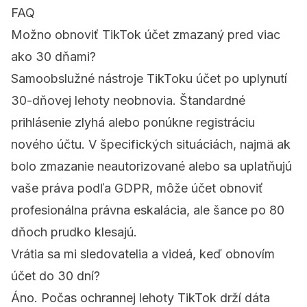
FAQ
Možno obnoviť TikTok účet zmazaný pred viac
ako 30 dňami?
Samoobslužné nástroje TikToku účet po uplynutí
30-dňovej lehoty neobnovia. Štandardné
prihlásenie zlyhá alebo ponúkne registráciu
nového účtu. V špecifických situáciách, najmä ak
bolo zmazanie neautorizované alebo sa uplatňujú
vaše práva podľa GDPR, môže účet obnoviť
profesionálna právna eskalácia, ale šance po 80
dňoch prudko klesajú.
Vrátia sa mi sledovatelia a videá, keď obnovím
účet do 30 dní?
Áno. Počas ochrannej lehoty TikTok drží dáta