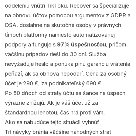
oddeleniu vnútri TikToku. Recover sa špecializuje
na obnovu účtov pomocou argumentov z GDPR a
DSA, dosiahne na skutočné osoby v právnych
tímoch platformy namiesto automatizovanej
podpory a funguje s
97% úspešnosťou
, pričom
väčšinu prípadov rieši do 30 dní. Služba
nevyžaduje heslo a ponúka plnú garanciu vrátenia
peňazí, ak sa obnova nepodarí. Cena za osobný
účet je 290 €, za podnikateľský 690 €.
Po 80 dňoch od straty účtu sa šance na úspech
výrazne znižujú. Ak je váš účet už za
štandardnou lehotou, čas hrá proti vám.
Ako sa nabudúce tejto situácii vyhnúť
Tri návyky bránia väčšine náhodných strát