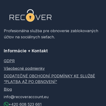
Profesionálna služba pre obnovenie zablokovaných
účtov na sociálnych sieťach.
Informácie + Kontakt
GDPR
Všeobecné podmienky
DODATEČNÉ OBCHODNÍ PODMÍNKY KE SLUŽBĚ
“PLATBA AŽ PO OBNOVENÍ”
Blog
info@recoveraccount.eu
+420 608 523 661