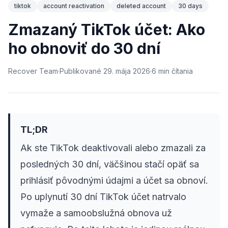
tiktok
account reactivation
deleted account
30 days
Zmazaný TikTok účet: Ako
ho obnoviť do 30 dní
Recover Team
·
Publikované
29. mája 2026
·
6
min
čítania
TL;DR
Ak ste TikTok deaktivovali alebo zmazali za
posledných 30 dní, väčšinou stačí opäť sa
prihlásiť pôvodnými údajmi a účet sa obnoví.
Po uplynutí 30 dní TikTok účet natrvalo
vymaže a samoobslužná obnova už