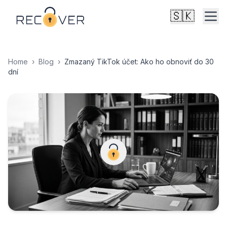
🇸🇰
Home
›
Blog
›
Zmazaný TikTok účet: Ako ho obnoviť do 30
dní