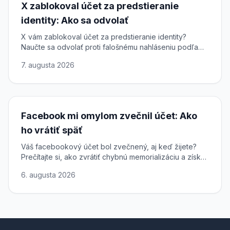
X zablokoval účet za predstieranie
identity: Ako sa odvolať
X vám zablokoval účet za predstieranie identity?
Naučte sa odvolať proti falošnému nahláseniu podľa
DSA a obnoviť prístup k účtu na sieti X.
7. augusta 2026
Facebook mi omylom zvečnil účet: Ako
ho vrátiť späť
Váš facebookový účet bol zvečnený, aj keď žijete?
Prečítajte si, ako zvrátiť chybnú memorializáciu a získať
plný prístup k svojmu profilu späť.
6. augusta 2026