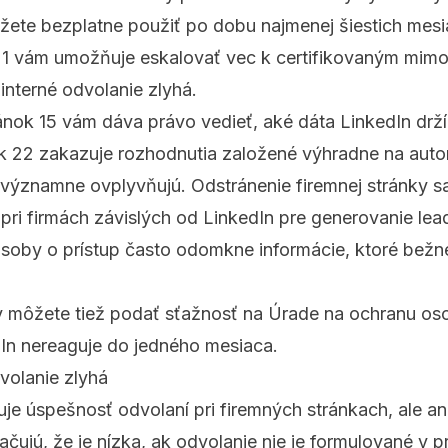
ôžete bezplatne použiť po dobu najmenej šiestich me
 21 vám umožňuje eskalovať vec k certifikovaným mi
 interné odvolanie zlyhá.
ánok 15 vám dáva právo vedieť, aké dáta LinkedIn drží,
ok 22 zakazuje rozhodnutia založené výhradne na au
 významne ovplyvňujú. Odstránenie firemnej stránky 
 pri firmách závislých od LinkedIn pre generovanie le
osoby o prístup často odomkne informácie, ktoré bežn
y môžete tiež podať sťažnosť na Úrade na ochranu o
In nereaguje do jedného mesiaca.
volanie zlyhá
uje úspešnosť odvolaní pri firemných stránkach, ale 
čujú, že je nízka, ak odvolanie nie je formulované v p