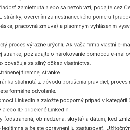
žiadosť zamietnutá alebo sa nezobrazí, podajte cez 
RL stránky, overením zamestnaneckého pomeru (pracov
áska, pracovná zmluva) a písomným vyhlásením vysve
lý proces výrazne urýchli. Ak vaša firma vlastní e-m
j stránke, požiadajte o nárokovanie pomocou e-mailov
o považuje za silný dôkaz vlastníctva.
tránenej firemnej stránke
ránka stiahnutá z dôvodu porušenia pravidiel, proces
jete formálne odvolanie.
moci LinkedIn a založte podporný prípad v kategórii 
 alebo ID pridelené LinkedIn.
y (odstránená, obmedzená, skrytá) a dátum, keď zmiz
je legitímna a že ste oprávnení ju zastupovať. Užitočn