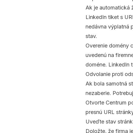
Ak je automatická 
LinkedIn tiket s U
nedávna výplatná p
stav.
Overenie domény ce
uvedenú na firemne
doméne. LinkedIn t
Odvolanie proti ods
Ak bola samotná st
nezaberie. Potrebu
Otvorte Centrum po
presnú URL stránky
Uveďte stav stránk
Doložte, že firma 