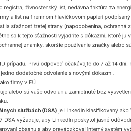
 registra, živnostenský list, nedávna faktúra za ener
rmy a list na firemnom hlavičkovom papieri podpísan
stila sťažnosť tretej strany (napodobenina, ochranná 
tne sa k tejto sťažnosti vyjadrite s dôkazmi, ktoré ju 
a ochrannej známky, skoršie používanie značky alebo s
 ID prípadu. Prvú odpoveď očakávajte do 7 až 14 dní. P
 jedno dodatočné odvolanie s novými dôkazmi.
ako firmy v EÚ
uje alebo sú vaše odvolania zamietnuté bez vysvetle
áku.
tálnych službách (DSA)
je LinkedIn klasifikovaný ako 
17 DSA vyžaduje, aby LinkedIn poskytol jasné odôvo
erovaní obsahu a aby prevádzkoval interný systém v