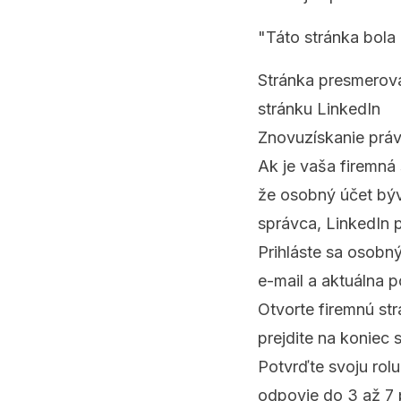
"Táto stránka bol
Stránka presmerov
stránku LinkedIn
Znovuzískanie práv
Ak je vaša firemná 
že osobný účet býv
správca, LinkedIn 
Prihláste sa osobn
e-mail a aktuálna p
Otvorte firemnú str
prejdite na koniec 
Potvrďte svoju rolu
odpovie do 3 až 7 