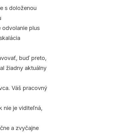
e s doloženou
u
 odvolanie plus
skalácia
ravovať, buď preto,
al žiadny aktuálny
ávca. Váš pracovný
nie je viditeľná,
učne a zvyčajne