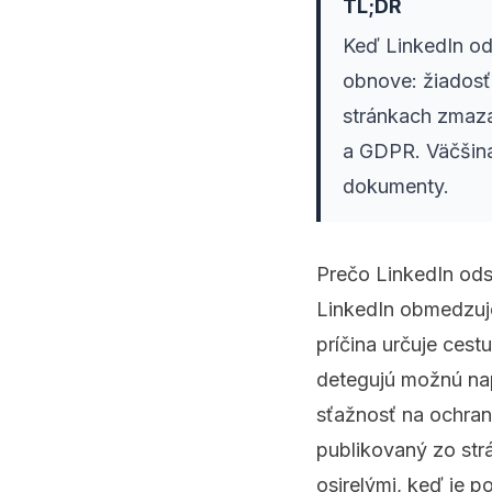
TL;DR
Keď LinkedIn ods
obnove: žiadosť 
stránkach zmaza
a GDPR. Väčšina
dokumenty.
Prečo LinkedIn ods
LinkedIn obmedzuj
príčina určuje ces
detegujú možnú nap
sťažnosť na ochran
publikovaný zo strá
osirelými, keď je 