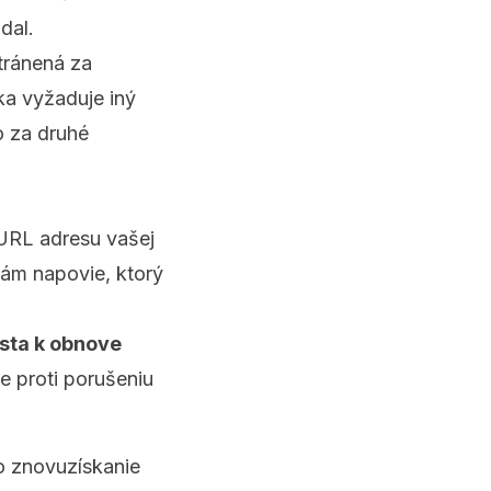
dal.
stránená za
ka vyžaduje iný
o za druhé
 URL adresu vašej
vám napovie, ktorý
sta k obnove
e proti porušeniu
o znovuzískanie