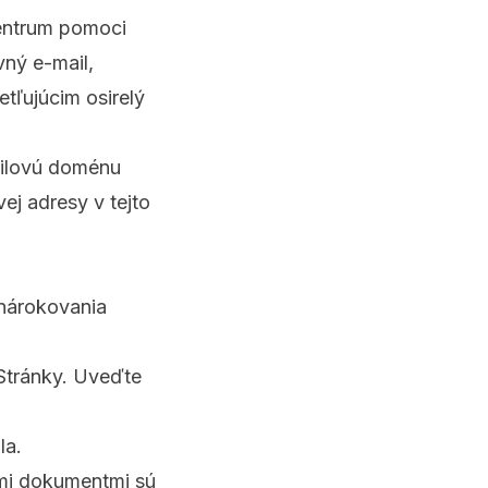
Centrum pomoci
ný e-mail,
tľujúcim osirelý
ailovú doménu
ej adresy v tejto
 nárokovania
Stránky. Uveďte
la.
ými dokumentmi sú