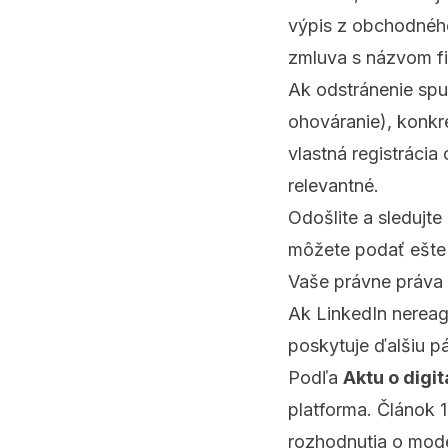
výpis z obchodného
zmluva s názvom fi
Ak odstránenie spu
ohováranie), konkré
vlastná registráci
relevantné.
Odošlite a sledujte
môžete podať ešte
Vaše právne práva 
Ak LinkedIn nereag
poskytuje ďalšiu p
Podľa
Aktu o digi
platforma. Článok 
rozhodnutia o mod