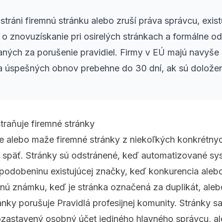
tráni firemnú stránku alebo zruší práva správcu, exist
o znovuzískanie pri osirelých stránkach a formálne od
ných za porušenie pravidiel. Firmy v EÚ majú navyš
 úspešných obnov prebehne do 30 dní, ak sú dolože
traňuje firemné stránky
e alebo maže firemné stránky z niekoľkých konkrétn
tu späť. Stránky sú odstránené, keď automatizované s
odobeninu existujúcej značky, keď konkurencia alebo
nú známku, keď je stránka označená za duplikát, ale
nky porušuje Pravidlá profesijnej komunity. Stránky sa
pozastavený osobný účet jediného hlavného správcu, a