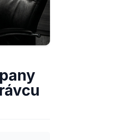
mpany
právcu