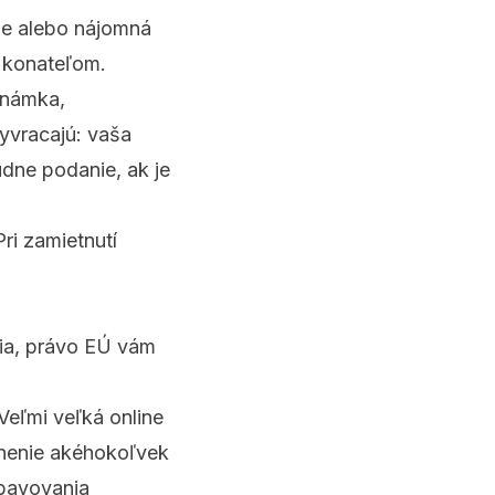
gie alebo nájomná
ý konateľom.
známka,
vyvracajú: vaša
údne podanie, ak je
ri zamietnutí
nia, právo EÚ vám
Veľmi veľká online
dnenie akéhokoľvek
ybavovania