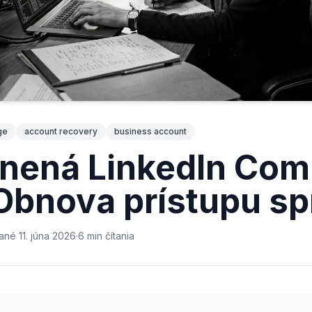
ge
account recovery
business account
ánená LinkedIn Co
Obnova prístupu s
vané
11. júna 2026
·
6
min
čítania