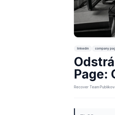
linkedin
company pa
Odstr
Page: 
Recover Team
·
Publiko