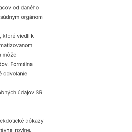
siacov od daného
mosúdnym orgánom
 ktoré viedli k
tomatizovanom
sa môže
adov. Formálna
é odvolanie
sobných údajov SR
anekdotické dôkazy
rávnej rovine.