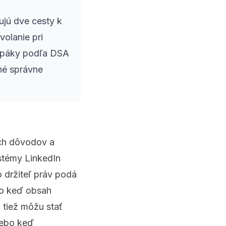
ujú dve cesty k
volanie pri
e páky podľa DSA
né správne
ych dôvodov a
ystémy LinkedIn
 držiteľ práv podá
bo keď obsah
 tiež môžu stať
lebo keď