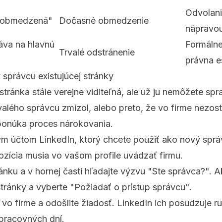
Odvolani
a obmedzená"
Dočasné obmedzenie
nápravo
áva na hlavnú
Formálne
Trvalé odstránenie
právna e
 správcu existujúcej stránky
stránka stále verejne viditeľná, ale už ju nemôžete sp
alého správcu zmizol, alebo preto, že vo firme nezost
ponúka proces nárokovania.
ým účtom LinkedIn, ktorý chcete použiť ako nový spr
ozícia musia vo vašom profile uvádzať firmu.
ánku a v hornej časti hľadajte výzvu "Ste správca?". Ak 
stránky a vyberte "Požiadať o prístup správcu".
 vo firme a odošlite žiadosť. LinkedIn ich posudzuje r
pracovných dní.