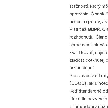
sťažností, ktorý m
opatrenia. Článok
riešenia sporov, ak
Platí tiež
GDPR
. Čl
rozhodnutiu. Člán
spracovaní, ak vás
kvalifikovať, najmä
žiadosť dotknutej 
nesprístupní.
Pre slovenské firm
(ÚOOÚ), ak Linked
Keď štandardné od
LinkedIn nezverejň
z fór podpory nazna