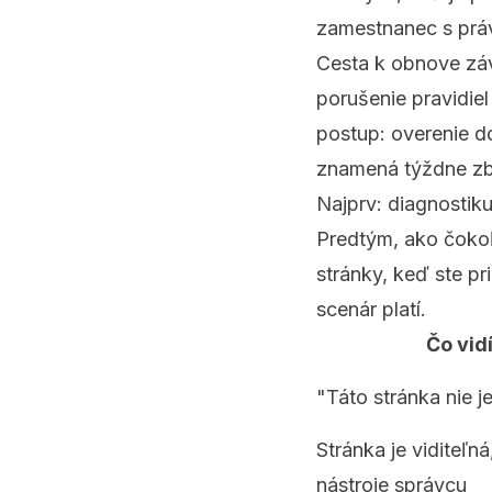
zamestnanec s práv
Cesta k obnove závi
porušenie pravidiel
postup: overenie d
znamená týždne zb
Najprv: diagnostiku
Predtým, ako čokoľv
stránky, keď ste pr
scenár platí.
Čo vid
"Táto stránka nie je
Stránka je viditeľn
nástroje správcu