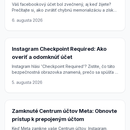
Váš facebookový účet bol zvečnený, aj keď žijete?
Prečítajte si, ako zvrátiť chybnú memorializáciu a získať
plný prístup k svojmu profilu späť.
6. augusta 2026
Instagram Checkpoint Required: Ako
overiť a odomknúť účet
Instagram hlási 'Checkpoint Required'? Zistite, čo táto
bezpečnostná obrazovka znamená, prečo sa spúšťa a
ako dokončiť overenie a rýchlo a bezpečne obnoviť
5. augusta 2026
prístup.
Zamknuté Centrum účtov Meta: Obnovte
prístup k prepojeným účtom
Keď Meta zamkne vaše Centrum účtov, Instagram,