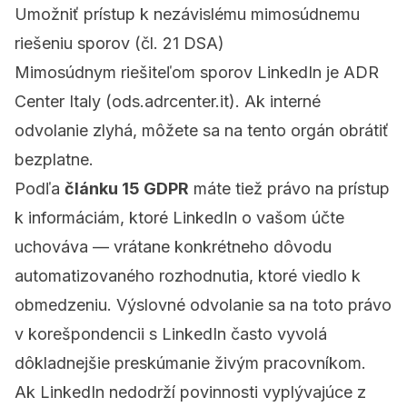
Umožniť prístup k nezávislému mimosúdnemu
riešeniu sporov (čl. 21 DSA)
Mimosúdnym riešiteľom sporov LinkedIn je ADR
Center Italy (
ods.adrcenter.it
). Ak interné
odvolanie zlyhá, môžete sa na tento orgán obrátiť
bezplatne.
Podľa
článku 15 GDPR
máte tiež právo na prístup
k informáciám, ktoré LinkedIn o vašom účte
uchováva — vrátane konkrétneho dôvodu
automatizovaného rozhodnutia, ktoré viedlo k
obmedzeniu. Výslovné odvolanie sa na toto právo
v korešpondencii s LinkedIn často vyvolá
dôkladnejšie preskúmanie živým pracovníkom.
Ak LinkedIn nedodrží povinnosti vyplývajúce z