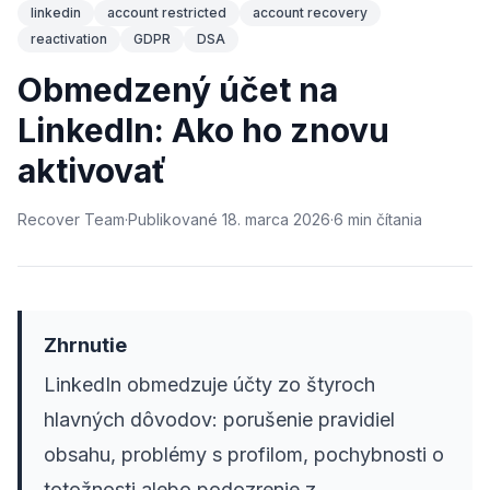
linkedin
account restricted
account recovery
reactivation
GDPR
DSA
Obmedzený účet na
LinkedIn: Ako ho znovu
aktivovať
Recover Team
·
Publikované
18. marca 2026
·
6
min
čítania
Zhrnutie
LinkedIn obmedzuje účty zo štyroch
hlavných dôvodov: porušenie pravidiel
obsahu, problémy s profilom, pochybnosti o
totožnosti alebo podozrenie z