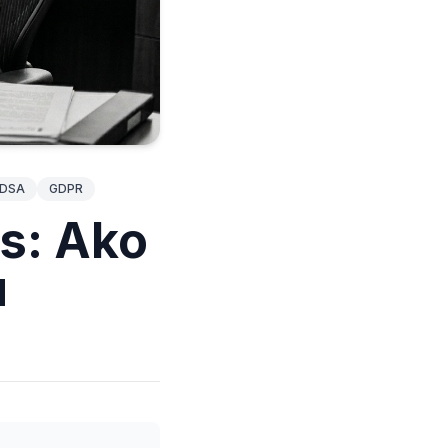
DSA
GDPR
es: Ako
u