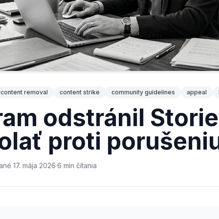
content removal
content strike
community guidelines
appeal
ram odstránil Stori
olať proti porušeni
vané
17. mája 2026
·
6
min
čítania