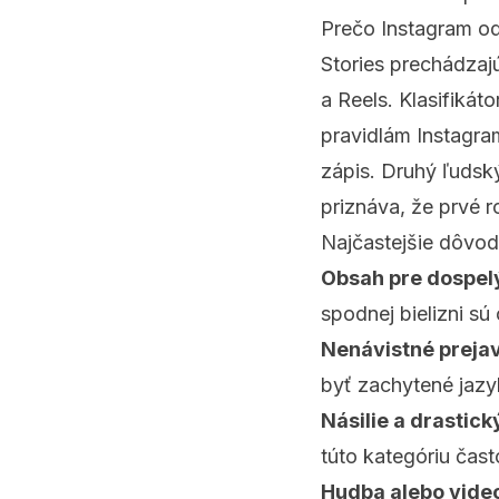
Prečo Instagram od
Stories prechádza
a Reels. Klasifikát
pravidlám Instagra
zápis. Druhý ľudsk
priznáva, že prvé 
Najčastejšie dôvod
Obsah pre dospel
spodnej bielizni sú
Nenávistné prejav
byť zachytené jaz
Násilie a drastick
túto kategóriu čast
Hudba alebo vide