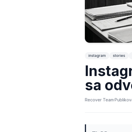
instagram
stories
Instag
sa odv
Recover Team
·
Publiko