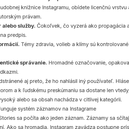
udobnej knižnice Instagramu, obídete licenčnú vrstvu a
autorským právam.
 alebo služby.
Čokoľvek, čo vyzerá ako propagácia a
 na predpis.
ormácií.
Témy zdravia, volieb a klímy sú kontrolované
entické správanie.
Hromadné označovanie, opakovan
odkazmi.
stránené aj preto, že ho nahlásil iný používateľ. Hláse
torom a k ľudskému preskúmaniu sa dostane len vtedy,
ysoký alebo sa obsah nachádza v citlivej kategórii.
 funguje systém záznamov na Instagrame
tories sa počíta ako jeden záznam. Záznamy sa sčíta
dní. Ako sa hromadia, Instagram zavádza postupne prís