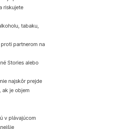
 riskujete
lkoholu, tabaku,
 proti partnerom na
é Stories alebo
nie najskôr prejde
 ak je objem
jú v plávajúcom
nejšie