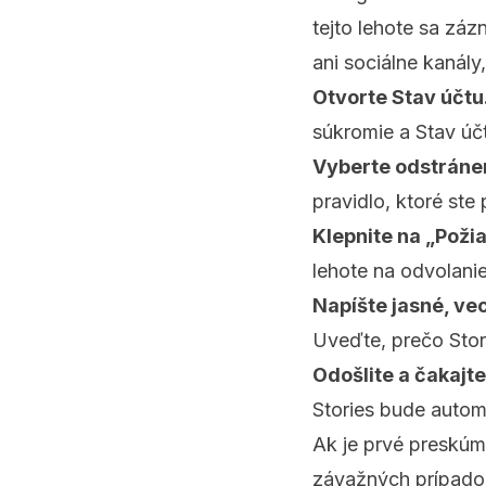
tejto lehote sa zázn
ani sociálne kanály
Otvorte Stav účtu
súkromie a Stav účt
Vyberte odstránen
pravidlo, ktoré ste 
Klepnite na „Poži
lehote na odvolani
Napíšte jasné, ve
Uveďte, prečo Stor
Odošlite a čakajte
Stories bude autom
Ak je prvé preskúm
závažných prípadoc