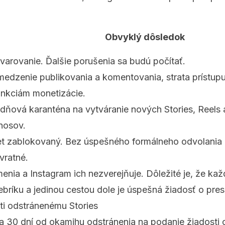
Obvyklý dôsledok
 varovanie. Ďalšie porušenia sa budú počítať.
edzenie publikovania a komentovania, strata prístup
unkciám monetizácie.
dňová karanténa na vytváranie nových Stories, Reels 
nosov.
t zablokovaný. Bez úspešného formálneho odvolania
vratné.
enia a Instagram ich nezverejňuje. Dôležité je, že ka
rebríku a jedinou cestou dole je úspešná žiadosť o pre
ti odstránenému Stories
 30 dní od okamihu odstránenia na podanie žiadosti 