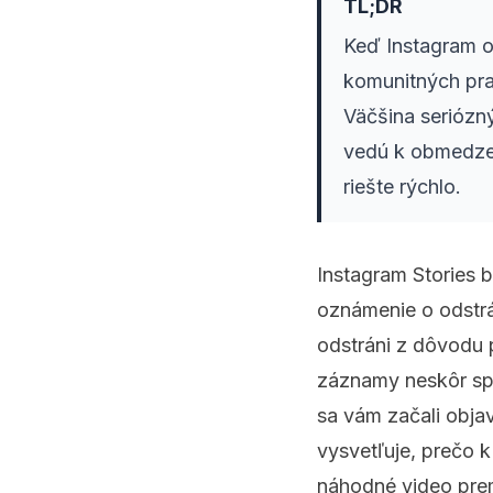
TL;DR
Keď Instagram o
komunitných pra
Väčšina seriózn
vedú k obmedzen
riešte rýchlo.
Instagram Stories 
oznámenie o odstrá
odstráni z dôvodu 
záznamy neskôr spú
sa vám začali obja
vysvetľuje, prečo 
náhodné video prem