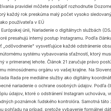
ívania pravidiel môžete
postúpiť rozhodnutie Dozorne
torý každý rok preskúma malý počet vysoko sledovaný
 ako používateľa v EÚ
 Európskej únii, Nariadenie o digitálnych službách (
toré presahujú interný postup Instagramu. Podľa člán
ť „odôvodnenie" vysvetľujúce každé odstránenie obs
vnútornému systému vybavovania sťažností, ktorý musí
ný v primeranej lehote. Článok 21 zaručuje právo post
ému mimosúdnemu orgánu vo vašej krajine. Na Sloven
da Rada pre mediálne služby ako digitálny koordináto
obecné nariadenie o ochrane osobných údajov. Podľa č
ópiu údajov, ktoré o odstránení Instagram uchováva, v
ípadných poznámok ľudského kontrolóra. Samotná táto ž
u pohľadu na prípad, pretože vybavenie formálnej dáto