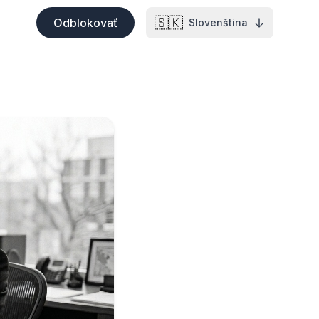
🇸🇰
Odblokovať
Slovenština