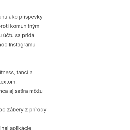
ahu ako príspevky
 proti komunitným
 účtu sa pridá
omoc Instagramu
tness, tanci a
ntextom.
ca aj satira môžu
bo zábery z prírody
inej aplikácie