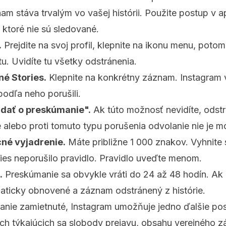
am stáva trvalým vo vašej histórii. Použite postup v apl
, ktoré nie sú sledované.
.
Prejdite na svoj profil, klepnite na ikonu menu, poto
u. Uvidíte tu všetky odstránenia.
é Stories.
Klepnite na konkrétny záznam. Instagram
podľa neho porušili.
adať o preskúmanie".
Ak túto možnosť nevidíte, odstr
e alebo proti tomuto typu porušenia odvolanie nie je m
cné vyjadrenie.
Máte približne 1 000 znakov. Vyhnite
ies neporušilo pravidlo. Pravidlo uveďte menom.
.
Preskúmanie sa obvykle vráti do 24 až 48 hodín. Ak 
aticky obnovené a záznam odstránený z histórie.
anie zamietnuté, Instagram umožňuje jedno ďalšie pos
h týkajúcich sa slobody prejavu, obsahu verejného z