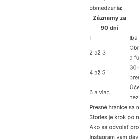
obmedzenia:
Záznamy za
90 dní
1
Iba
Obm
2 až 3
a f
30-
4 až 5
pre
Úče
6 a viac
nez
Presné hranice sa m
Stories je krok po 
Ako sa odvolať pro
Instagram vám dáva