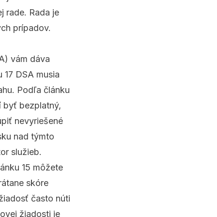
j rade
. Rada je
ch prípadov.
DSA) vám dáva
ku 17 DSA musia
ahu. Podľa článku
 byť bezplatný,
úpiť nevyriešené
sku nad týmto
r služieb.
lánku 15 môžete
rátane skóre
iadosť často núti
vej žiadosti je