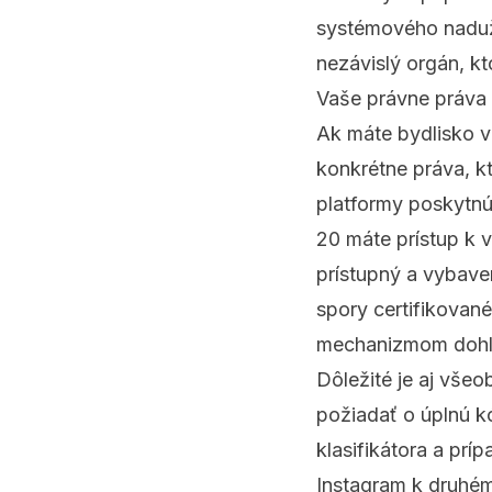
systémového naduž
nezávislý orgán, k
Vaše právne práva
Ak máte bydlisko v
konkrétne práva, k
platformy poskytnú
20 máte prístup k 
prístupný a vybave
spory certifikovan
mechanizmom dohlia
Dôležité je aj vše
požiadať o úplnú k
klasifikátora a pr
Instagram k druhém