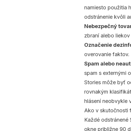
namiesto použitia h
odstránenie kvôli 
Nebezpečný tovar
zbraní alebo liekov
Označenie dezinf
overovanie faktov.
Spam alebo neaut
spam s externými 
Stories môže byť od
rovnakým klasifiká
hlásení neobvykle v
Ako v skutočnosti
Každé odstránené S
okne približne 90 