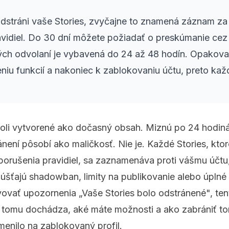
dstráni vaše Stories, zvyčajne to znamená záznam za
vidiel. Do 30 dní môžete požiadať o preskúmanie cez 
ých odvolaní je vybavená do 24 až 48 hodín. Opako
iu funkcií a nakoniec k zablokovaniu účtu, preto kaž
boli vytvorené ako dočasný obsah. Miznú po 24 hodin
není pôsobí ako maličkosť. Nie je. Každé Stories, kto
porušenia pravidiel, sa zaznamenáva proti vášmu účtu,
šťajú shadowban, limity na publikovanie alebo úplné 
vovať upozornenia „Vaše Stories bolo odstránené", te
k tomu dochádza, aké máte možnosti a ako zabrániť t
enilo na zablokovaný profil.