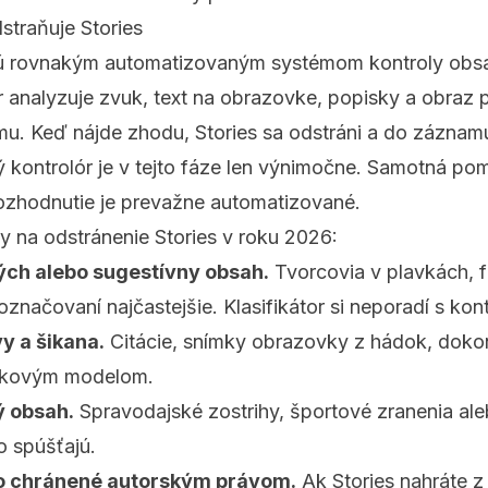
straňuje Stories
jú rovnakým automatizovaným systémom kontroly obs
or analyzuje zvuk, text na obrazovke, popisky a obraz
mu. Keď nájde zhodu, Stories sa odstráni a do záznamu
ý kontrolór je v tejto fáze len výnimočne. Samotná p
rozhodnutie je prevažne automatizované.
y na odstránenie Stories v roku 2026:
ých alebo sugestívny obsah.
Tvorcovia v plavkách, fi
 označovaní najčastejšie. Klasifikátor si neporadí s ko
y a šikana.
Citácie, snímky obrazovky z hádok, dokon
ykovým modelom.
ý obsah.
Spravodajské zostrihy, športové zranenia ale
o spúšťajú.
o chránené autorským právom.
Ak Stories nahráte z 