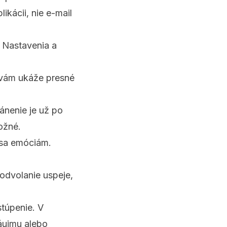
ikácii, nie e-mail
m Nastavenia a
 vám ukáže presné
ánenie je už po
ožné.
 sa emóciám.
odvolanie uspeje,
túpenie. V
áujmu alebo