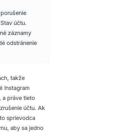
 porušenie
Stav účtu.
vané záznamy
dé odstránenie
ách, takže
ré Instagram
 a práve tieto
zrušenie účtu. Ak
nto sprievodca
omu, aby sa jedno