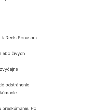
u k Reels Bonusom
alebo živých
 zvyčajne
ždé odstránenie
skúmanie.
o preskúmanie. Po