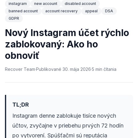
instagram
new account
disabled account
banned account
account recovery
appeal
DSA
GDPR
Nový Instagram účet rýchlo
zablokovaný: Ako ho
obnoviť
Recover Team
·
Publikované
30. mája 2026
·
5
min
čítania
TL;DR
Instagram denne zablokuje tisíce nových
účtov, zvyčajne v priebehu prvých 72 hodín
po vytvorení. Spúšťačmi sú reputácia