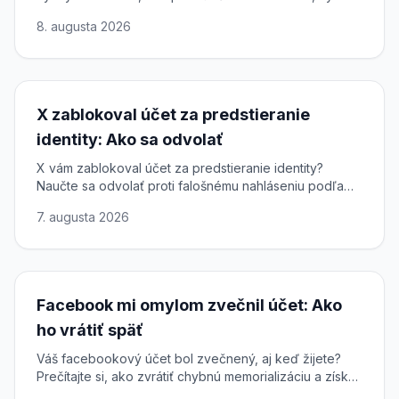
vaše práva podľa DSA a obnoviť obsah.
8. augusta 2026
X zablokoval účet za predstieranie
identity: Ako sa odvolať
X vám zablokoval účet za predstieranie identity?
Naučte sa odvolať proti falošnému nahláseniu podľa
DSA a obnoviť prístup k účtu na sieti X.
7. augusta 2026
Facebook mi omylom zvečnil účet: Ako
ho vrátiť späť
Váš facebookový účet bol zvečnený, aj keď žijete?
Prečítajte si, ako zvrátiť chybnú memorializáciu a získať
plný prístup k svojmu profilu späť.