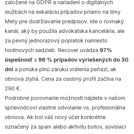
založené na GDPR a nariadení o digitálnych
službách na eskaláciu prípadov priamo na tímy
Mety pre dodržiavanie predpisov. Ide o rovnaký
kanál, aký by použila advokátska kancelária, ale
za pevný jednorazový poplatok namiesto
hodinových sadzieb. Recover uvádza
97%
úspešnosť
s
96 % prípadov vyriešených do 30
dní
a ponúka plnú záruku vrátenia peňazí, ak
obnova zlyhá. Cena za osobný profil začína na
290 €.
Podrobné porovnanie možností nájdete v našom
sprievodcovi
vlastné odvolanie vs. profesionálna
obnova
. Ak bol váš nový účet konkrétne
označený za spam alebo aktivitu botov, súvisiaci