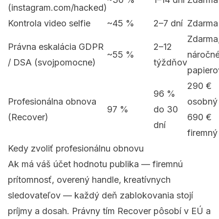
(instagram.com/hacked)
Kontrola video selfie
~45 %
2–7 dní
Zdarma
Zdarma,
Právna eskalácia GDPR
2–12
~55 %
náročné
/ DSA (svojpomocne)
týždňov
papiero
290 €
96 %
Profesionálna obnova
osobný 
97 %
do 30
(Recover)
690 €
dní
firemný
Kedy zvoliť profesionálnu obnovu
Ak má váš účet hodnotu publika — firemnú
prítomnosť, overený handle, kreatívnych
sledovateľov — každý deň zablokovania stojí
príjmy a dosah. Právny tím Recover pôsobí v EÚ a