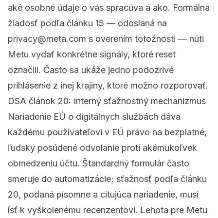
aké osobné údaje o vás spracúva a ako. Formálna
žiadosť podľa článku 15 — odoslaná na
privacy@meta.com
s overením totožnosti — núti
Metu vydať konkrétne signály, ktoré reset
označili. Často sa ukáže jedno podozrivé
prihlásenie z inej krajiny, ktoré možno rozporovať.
DSA článok 20: Interný sťažnostný mechanizmus
Nariadenie EÚ o digitálnych službách dáva
každému používateľovi v EÚ právo na bezplatné,
ľudsky posúdené odvolanie proti akémukoľvek
obmedzeniu účtu. Štandardný formulár často
smeruje do automatizácie; sťažnosť podľa článku
20, podaná písomne a citujúca nariadenie, musí
ísť k vyškolenému recenzentovi. Lehota pre Metu