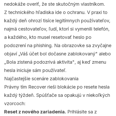
nedokáže overiť, že ste skutočným vlastníkom.
Z technického hľadiska ide o ochranu. V praxi to
každý deň ohrozí tisíce legitímnych používateľov,
najmä cestovateľov, ľudí, ktorí si vymenili telefón,
a každého, kto musel resetovať heslo po
podozrení na phishing. Na obrazovke sa zvyčajne
objaví
„Váš účet bol dočasne zablokovaný"
alebo
„Bola zistená podozrivá aktivita"
, aj keď zmenu
hesla iniciuje sám používateľ.
Najčastejšie scenáre zablokovania
Právny tím Recover rieši blokácie po resete hesla
každý týždeň. Spúšťače sa opakujú v niekoľkých
vzorcoch:
Reset z nového zariadenia.
Prihlásite sa z