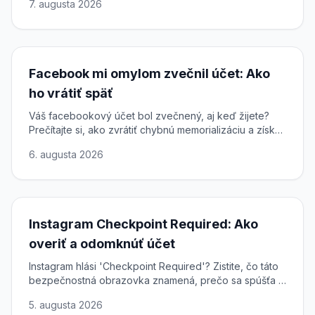
7. augusta 2026
Facebook mi omylom zvečnil účet: Ako
ho vrátiť späť
Váš facebookový účet bol zvečnený, aj keď žijete?
Prečítajte si, ako zvrátiť chybnú memorializáciu a získať
plný prístup k svojmu profilu späť.
6. augusta 2026
Instagram Checkpoint Required: Ako
overiť a odomknúť účet
Instagram hlási 'Checkpoint Required'? Zistite, čo táto
bezpečnostná obrazovka znamená, prečo sa spúšťa a
ako dokončiť overenie a rýchlo a bezpečne obnoviť
5. augusta 2026
prístup.