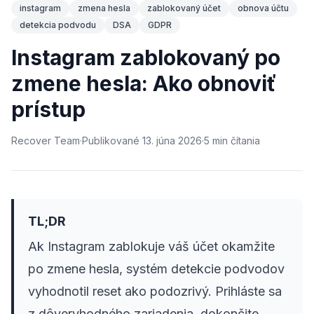
instagram
zmena hesla
zablokovaný účet
obnova účtu
detekcia podvodu
DSA
GDPR
Instagram zablokovaný po
zmene hesla: Ako obnoviť
prístup
Recover Team
·
Publikované
13. júna 2026
·
5
min
čítania
TL;DR
Ak Instagram zablokuje váš účet okamžite
po zmene hesla, systém detekcie podvodov
vyhodnotil reset ako podozrivý. Prihláste sa
z dôveryhodného zariadenia, dokončite