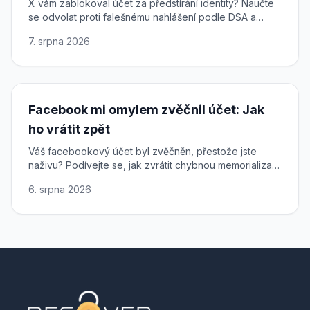
X vám zablokoval účet za předstírání identity? Naučte
se odvolat proti falešnému nahlášení podle DSA a
obnovit přístup k účtu na síti X.
7. srpna 2026
Facebook mi omylem zvěčnil účet: Jak
ho vrátit zpět
Váš facebookový účet byl zvěčněn, přestože jste
naživu? Podívejte se, jak zvrátit chybnou memorializaci
a získat plný přístup ke svému profilu zpět.
6. srpna 2026