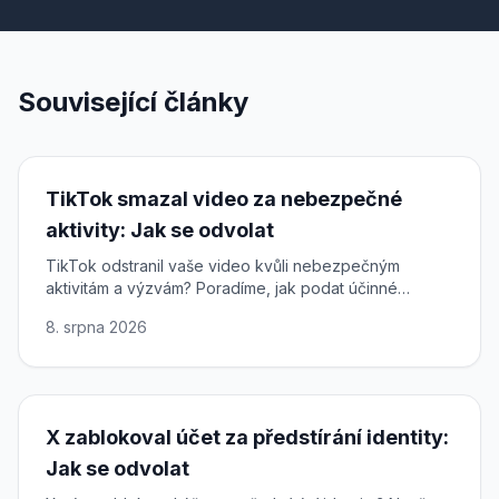
Související články
TikTok smazal video za nebezpečné
aktivity: Jak se odvolat
TikTok odstranil vaše video kvůli nebezpečným
aktivitám a výzvám? Poradíme, jak podat účinné
odvolání, využít vaše práva podle DSA a obnovit
8. srpna 2026
obsah.
X zablokoval účet za předstírání identity:
Jak se odvolat