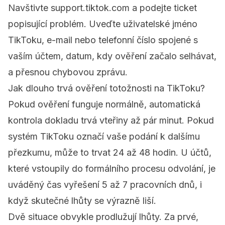
Navštivte
support.tiktok.com
a podejte ticket
popisující problém. Uveďte uživatelské jméno
TikToku, e-mail nebo telefonní číslo spojené s
vaším účtem, datum, kdy ověření začalo selhávat,
a přesnou chybovou zprávu.
Jak dlouho trvá ověření totožnosti na TikToku?
Pokud ověření funguje normálně, automatická
kontrola dokladu trvá vteřiny až pár minut. Pokud
systém TikToku označí vaše podání k dalšímu
přezkumu, může to trvat 24 až 48 hodin. U účtů,
které vstoupily do formálního procesu odvolání, je
uváděný čas vyřešení 5 až 7 pracovních dnů, i
když skutečné lhůty se výrazně liší.
Dvě situace obvykle prodlužují lhůty. Za prvé,