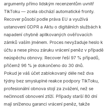
argumenty přímo lidským recenzentům uvnitř
TikToku — zcela obchází automatické fronty.
Recover
působí podle práva EU a využívá
ustanovení GDPR a Aktu o digitálních službách k
napadení chybně aplikovaných ověřovacích
zámků vaším jménem. Proces nevyžaduje heslo k
účtu a nese plnou záruku vrácení peněz v případě
neúspěchu obnovy. Recover řeší 97 % případů,
přičemž 96 % je dokončeno do 30 dnů.
Pokud je váš účet zablokovaný déle než dva
týdny bez smysluplné reakce podpory TikToku,
profesionální obnova stojí za zvážení, než se
nečinností obnovení ztíží. Případy starší 80 dní
mají sníženou garanci vrácení peněz, takže