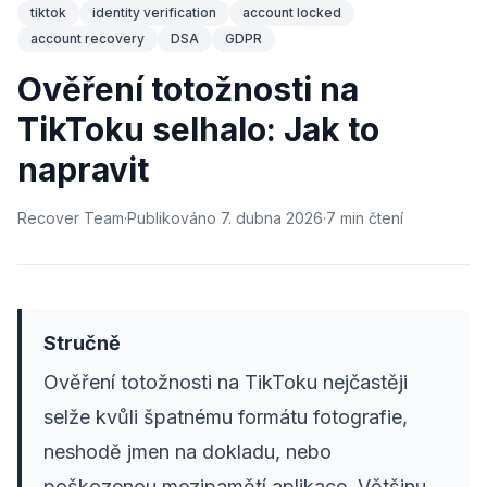
tiktok
identity verification
account locked
account recovery
DSA
GDPR
Ověření totožnosti na
TikToku selhalo: Jak to
napravit
Recover Team
·
Publikováno
7. dubna 2026
·
7
min
čtení
Stručně
Ověření totožnosti na TikToku nejčastěji
selže kvůli špatnému formátu fotografie,
neshodě jmen na dokladu, nebo
poškozenou mezipamětí aplikace. Většinu