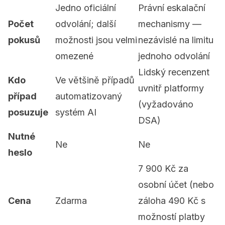
Jedno oficiální
Právní eskalační
Počet
odvolání; další
mechanismy —
pokusů
možnosti jsou velmi
nezávislé na limitu
omezené
jednoho odvolání
Lidský recenzent
Kdo
Ve většině případů
uvnitř platformy
případ
automatizovaný
(vyžadováno
posuzuje
systém AI
DSA)
Nutné
Ne
Ne
heslo
7 900 Kč za
osobní účet (nebo
Cena
Zdarma
záloha 490 Kč s
možností platby