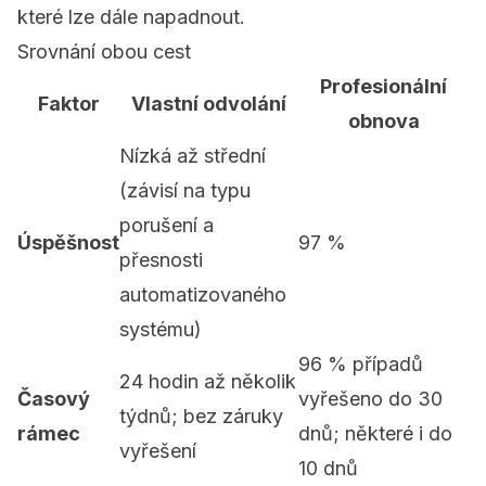
které lze dále napadnout.
Srovnání obou cest
Profesionální
Faktor
Vlastní odvolání
obnova
Nízká až střední
(závisí na typu
porušení a
Úspěšnost
97 %
přesnosti
automatizovaného
systému)
96 % případů
24 hodin až několik
Časový
vyřešeno do 30
týdnů; bez záruky
rámec
dnů; některé i do
vyřešení
10 dnů