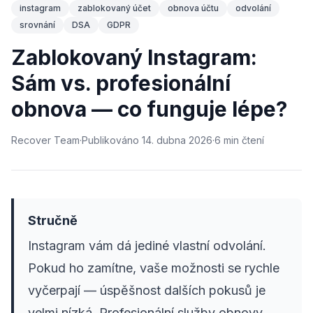
instagram
zablokovaný účet
obnova účtu
odvolání
srovnání
DSA
GDPR
Zablokovaný Instagram:
Sám vs. profesionální
obnova — co funguje lépe?
Recover Team
·
Publikováno
14. dubna 2026
·
6
min
čtení
Stručně
Instagram vám dá jediné vlastní odvolání.
Pokud ho zamítne, vaše možnosti se rychle
vyčerpají — úspěšnost dalších pokusů je
velmi nízká. Profesionální služby obnovy