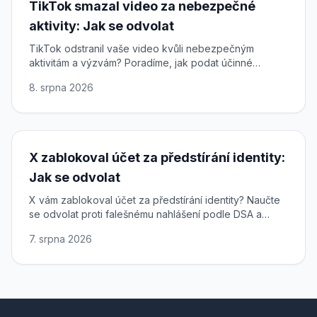
TikTok smazal video za nebezpečné
aktivity: Jak se odvolat
TikTok odstranil vaše video kvůli nebezpečným
aktivitám a výzvám? Poradíme, jak podat účinné
odvolání, využít vaše práva podle DSA a obnovit
8. srpna 2026
obsah.
X zablokoval účet za předstírání identity:
Jak se odvolat
X vám zablokoval účet za předstírání identity? Naučte
se odvolat proti falešnému nahlášení podle DSA a
obnovit přístup k účtu na síti X.
7. srpna 2026